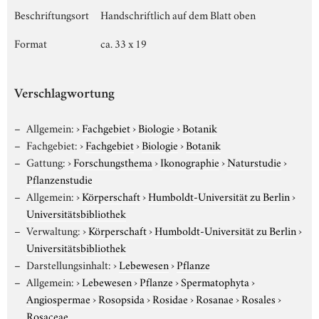
Beschriftungsort
Handschriftlich auf dem Blatt oben
Format
ca. 33 x 19
Verschlagwortung
Allgemein:
›
Fachgebiet
›
Biologie
›
Botanik
Fachgebiet:
›
Fachgebiet
›
Biologie
›
Botanik
Gattung:
›
Forschungsthema
›
Ikonographie
›
Naturstudie
›
Pflanzenstudie
Allgemein:
›
Körperschaft
›
Humboldt-Universität zu Berlin
›
Universitätsbibliothek
Verwaltung:
›
Körperschaft
›
Humboldt-Universität zu Berlin
›
Universitätsbibliothek
Darstellungsinhalt:
›
Lebewesen
›
Pflanze
Allgemein:
›
Lebewesen
›
Pflanze
›
Spermatophyta
›
Angiospermae
›
Rosopsida
›
Rosidae
›
Rosanae
›
Rosales
›
Rosaceae