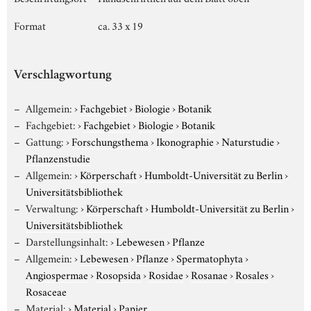
Format
ca. 33 x 19
Verschlagwortung
Allgemein:
›
Fachgebiet
›
Biologie
›
Botanik
Fachgebiet:
›
Fachgebiet
›
Biologie
›
Botanik
Gattung:
›
Forschungsthema
›
Ikonographie
›
Naturstudie
›
Pflanzenstudie
Allgemein:
›
Körperschaft
›
Humboldt-Universität zu Berlin
›
Universitätsbibliothek
Verwaltung:
›
Körperschaft
›
Humboldt-Universität zu Berlin
›
Universitätsbibliothek
Darstellungsinhalt:
›
Lebewesen
›
Pflanze
Allgemein:
›
Lebewesen
›
Pflanze
›
Spermatophyta
›
Angiospermae
›
Rosopsida
›
Rosidae
›
Rosanae
›
Rosales
›
Rosaceae
Material:
›
Material
›
Papier