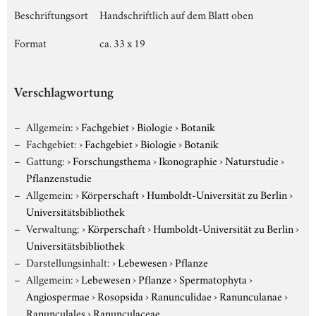
Beschriftungsort
Handschriftlich auf dem Blatt oben
Format
ca. 33 x 19
Verschlagwortung
Allgemein:
›
Fachgebiet
›
Biologie
›
Botanik
Fachgebiet:
›
Fachgebiet
›
Biologie
›
Botanik
Gattung:
›
Forschungsthema
›
Ikonographie
›
Naturstudie
›
Pflanzenstudie
Allgemein:
›
Körperschaft
›
Humboldt-Universität zu Berlin
›
Universitätsbibliothek
Verwaltung:
›
Körperschaft
›
Humboldt-Universität zu Berlin
›
Universitätsbibliothek
Darstellungsinhalt:
›
Lebewesen
›
Pflanze
Allgemein:
›
Lebewesen
›
Pflanze
›
Spermatophyta
›
Angiospermae
›
Rosopsida
›
Ranunculidae
›
Ranunculanae
›
Ranunculales
›
Ranunculaceae