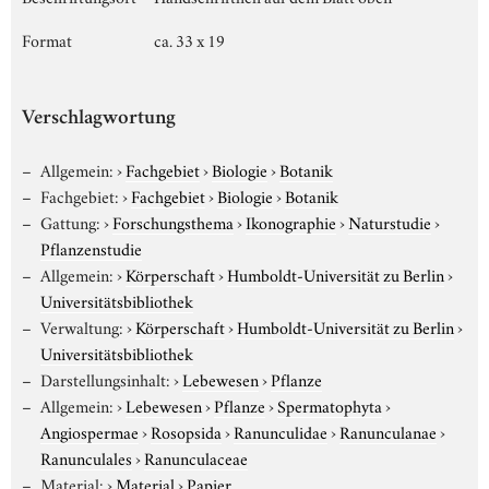
Format
ca. 33 x 19
Verschlagwortung
Allgemein:
›
Fachgebiet
›
Biologie
›
Botanik
Fachgebiet:
›
Fachgebiet
›
Biologie
›
Botanik
Gattung:
›
Forschungsthema
›
Ikonographie
›
Naturstudie
›
Pflanzenstudie
Allgemein:
›
Körperschaft
›
Humboldt-Universität zu Berlin
›
Universitätsbibliothek
Verwaltung:
›
Körperschaft
›
Humboldt-Universität zu Berlin
›
Universitätsbibliothek
Darstellungsinhalt:
›
Lebewesen
›
Pflanze
Allgemein:
›
Lebewesen
›
Pflanze
›
Spermatophyta
›
Angiospermae
›
Rosopsida
›
Ranunculidae
›
Ranunculanae
›
Ranunculales
›
Ranunculaceae
Material:
›
Material
›
Papier