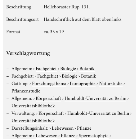
Beschriftung
Helleboraster Rup. 131.
Beschriftungsort
Handschriftlich auf dem Blatt oben links
Format
ca. 33 x 19
Verschlagwortung
Allgemein:
›
Fachgebiet
›
Biologie
›
Botanik
Fachgebiet:
›
Fachgebiet
›
Biologie
›
Botanik
Gattung:
›
Forschungsthema
›
Ikonographie
›
Naturstudie
›
Pflanzenstudie
Allgemein:
›
Körperschaft
›
Humboldt-Universität zu Berlin
›
Universitätsbibliothek
Verwaltung:
›
Körperschaft
›
Humboldt-Universität zu Berlin
›
Universitätsbibliothek
Darstellungsinhalt:
›
Lebewesen
›
Pflanze
Allgemein:
›
Lebewesen
›
Pflanze
›
Spermatophyta
›