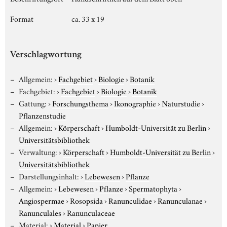
Format
ca. 33 x 19
Verschlagwortung
Allgemein:
›
Fachgebiet
›
Biologie
›
Botanik
Fachgebiet:
›
Fachgebiet
›
Biologie
›
Botanik
Gattung:
›
Forschungsthema
›
Ikonographie
›
Naturstudie
›
Pflanzenstudie
Allgemein:
›
Körperschaft
›
Humboldt-Universität zu Berlin
›
Universitätsbibliothek
Verwaltung:
›
Körperschaft
›
Humboldt-Universität zu Berlin
›
Universitätsbibliothek
Darstellungsinhalt:
›
Lebewesen
›
Pflanze
Allgemein:
›
Lebewesen
›
Pflanze
›
Spermatophyta
›
Angiospermae
›
Rosopsida
›
Ranunculidae
›
Ranunculanae
›
Ranunculales
›
Ranunculaceae
Material:
›
Material
›
Papier