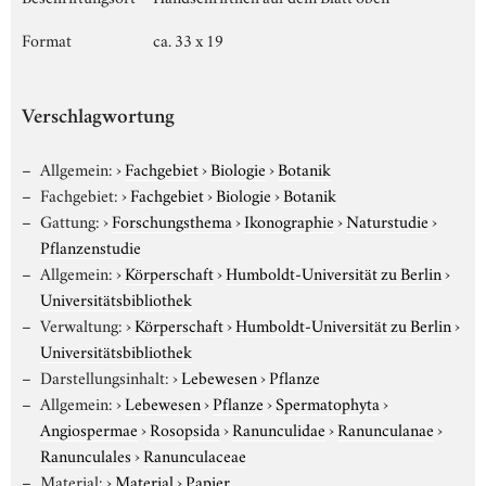
Format
ca. 33 x 19
Verschlagwortung
Allgemein:
›
Fachgebiet
›
Biologie
›
Botanik
Fachgebiet:
›
Fachgebiet
›
Biologie
›
Botanik
Gattung:
›
Forschungsthema
›
Ikonographie
›
Naturstudie
›
Pflanzenstudie
Allgemein:
›
Körperschaft
›
Humboldt-Universität zu Berlin
›
Universitätsbibliothek
Verwaltung:
›
Körperschaft
›
Humboldt-Universität zu Berlin
›
Universitätsbibliothek
Darstellungsinhalt:
›
Lebewesen
›
Pflanze
Allgemein:
›
Lebewesen
›
Pflanze
›
Spermatophyta
›
Angiospermae
›
Rosopsida
›
Ranunculidae
›
Ranunculanae
›
Ranunculales
›
Ranunculaceae
Material:
›
Material
›
Papier