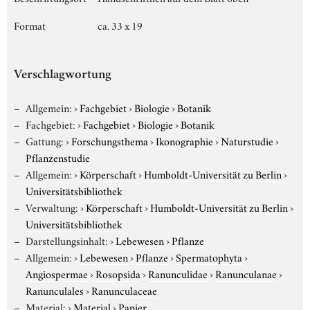
Format
ca. 33 x 19
Verschlagwortung
Allgemein:
›
Fachgebiet
›
Biologie
›
Botanik
Fachgebiet:
›
Fachgebiet
›
Biologie
›
Botanik
Gattung:
›
Forschungsthema
›
Ikonographie
›
Naturstudie
›
Pflanzenstudie
Allgemein:
›
Körperschaft
›
Humboldt-Universität zu Berlin
›
Universitätsbibliothek
Verwaltung:
›
Körperschaft
›
Humboldt-Universität zu Berlin
›
Universitätsbibliothek
Darstellungsinhalt:
›
Lebewesen
›
Pflanze
Allgemein:
›
Lebewesen
›
Pflanze
›
Spermatophyta
›
Angiospermae
›
Rosopsida
›
Ranunculidae
›
Ranunculanae
›
Ranunculales
›
Ranunculaceae
Material:
›
Material
›
Papier