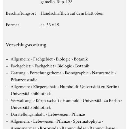
gemello. Rup. 128.
Beschriftungsort
Handschriftlich auf dem Blatt oben
Format
ca. 33 x 19
Verschlagwortung
Allgemein:
›
Fachgebiet
›
Biologie
›
Botanik
Fachgebiet:
›
Fachgebiet
›
Biologie
›
Botanik
Gattung:
›
Forschungsthema
›
Ikonographie
›
Naturstudie
›
Pflanzenstudie
Allgemein:
›
Körperschaft
›
Humboldt-Universität zu Berlin
›
Universitätsbibliothek
Verwaltung:
›
Körperschaft
›
Humboldt-Universität zu Berlin
›
Universitätsbibliothek
Darstellungsinhalt:
›
Lebewesen
›
Pflanze
Allgemein:
›
Lebewesen
›
Pflanze
›
Spermatophyta
›
Angiospermae
›
Rosopsida
›
Ranunculidae
›
Ranunculanae
›