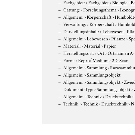
Fachgebiet:
›
Fachgebiet
›
Biologie
›
B
Gattung:
›
Forschungsthema
›
Ikonogr
Allgemein:
›
Körperschaft
›
Humboldt-U
Verwaltung:
›
Körperschaft
›
Humboldt
Darstellungsinhalt:
›
Lebewesen
›
Pfla
Allgemein:
›
Lebewesen
›
Pflanze
›
Sp
Material:
›
Material
›
Papier
Herstellungsort:
›
Ort
›
Ortsnamen A
Form:
›
Repro/ Medium
›
2D-Scan
Allgemein:
›
Sammlung
›
Rarasammlu
Allgemein:
›
Sammlungsobjekt
Allgemein:
›
Sammlungsobjekt
›
Zweid
Dokument-Typ:
›
Sammlungsobjekt
›
Allgemein:
›
Technik
›
Drucktechnik
›
Technik:
›
Technik
›
Drucktechnik
›
N