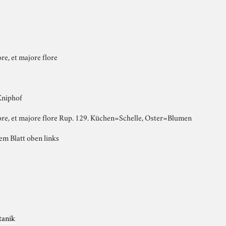
ore, et majore flore
Kniphof
siore, et majore flore Rup. 129. Küchen=Schelle, Oster=Blumen
em Blatt oben links
tanik