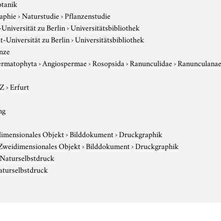
otanik
aphie
›
Naturstudie
›
Pflanzenstudie
niversität zu Berlin
›
Universitätsbibliothek
-Universität zu Berlin
›
Universitätsbibliothek
nze
ermatophyta
›
Angiospermae
›
Rosopsida
›
Ranunculidae
›
Ranunculana
-Z
›
Erfurt
ng
imensionales Objekt
›
Bilddokument
›
Druckgraphik
Zweidimensionales Objekt
›
Bilddokument
›
Druckgraphik
Naturselbstdruck
aturselbstdruck