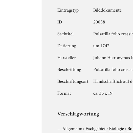
Eintragstyp
Bilddokumente
ID
20058
Sachtitel
Pulsatilla folio crassi
Datierung
um 1747
Hersteller
Johann Hieronymus 
Beschriftung
Pulsatilla folio cras
Beschriftungsort
Handschriftlich auf d
Format
ca. 33 x 19
Verschlagwortung
Allgemein:
›
Fachgebiet
›
Biologie
›
Bo