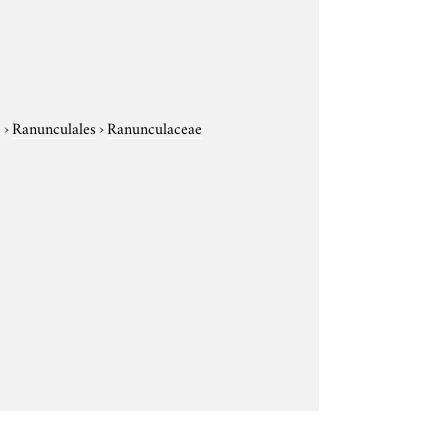
e
›
Ranunculales
›
Ranunculaceae