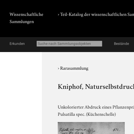
Wissenschaftliche
› Teil-Katalog der wissenschaftlichen 
Sammlungen
Erkunden
Bestände
›
Rarasammlung
Kniphof, Naturselbstdruck
Unkolorierter Abdruck eines Pflanzenpräp
Pulsatilla spec. (Küchenschelle)