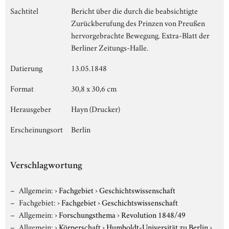
Sachtitel
Bericht über die durch die beabsichtigte
Zurückberufung des Prinzen von Preußen
hervorgebrachte Bewegung. Extra-Blatt der
Berliner Zeitungs-Halle.
Datierung
13.05.1848
Format
30,8 x 30,6 cm
Herausgeber
Hayn (Drucker)
Erscheinungsort
Berlin
Verschlagwortung
Allgemein:
›
Fachgebiet
›
Geschichtswissenschaft
Fachgebiet:
›
Fachgebiet
›
Geschichtswissenschaft
Allgemein:
›
Forschungsthema
›
Revolution 1848/49
Allgemein:
›
Körperschaft
›
Humboldt-Universität zu Berlin
›