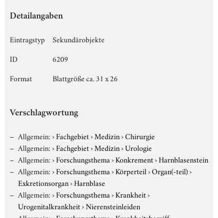
Detailangaben
Eintragstyp
Sekundärobjekte
ID
6209
Format
Blattgröße ca. 31 x 26
Verschlagwortung
Allgemein:
›
Fachgebiet
›
Medizin
›
Chirurgie
Allgemein:
›
Fachgebiet
›
Medizin
›
Urologie
Allgemein:
›
Forschungsthema
›
Konkrement
›
Harnblasenstein
Allgemein:
›
Forschungsthema
›
Körperteil
›
Organ(-teil)
›
Exkretionsorgan
›
Harnblase
Allgemein:
›
Forschungsthema
›
Krankheit
›
Urogenitalkrankheit
›
Nierensteinleiden
Allgemein:
›
Forschungsthema
›
Krankheitsbegriff,