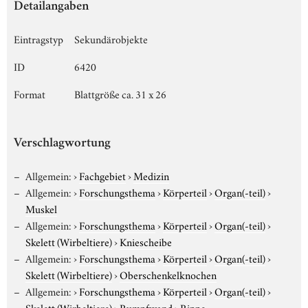
Detailangaben
Eintragstyp
Sekundärobjekte
ID
6420
Format
Blattgröße ca. 31 x 26
Verschlagwortung
Allgemein:
›
Fachgebiet
›
Medizin
Allgemein:
›
Forschungsthema
›
Körperteil
›
Organ(-teil)
›
Muskel
Allgemein:
›
Forschungsthema
›
Körperteil
›
Organ(-teil)
›
Skelett (Wirbeltiere)
›
Kniescheibe
Allgemein:
›
Forschungsthema
›
Körperteil
›
Organ(-teil)
›
Skelett (Wirbeltiere)
›
Oberschenkelknochen
Allgemein:
›
Forschungsthema
›
Körperteil
›
Organ(-teil)
›
Skelett (Wirbeltiere)
›
Rumpfwand
›
Rippe