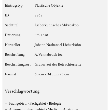
Eintragstyp
Plastische Objekte
ID
8868
Sachtitel
Lieberkühnsches Mikroskop
Datierung
um 1738
Hersteller
Johann Nathanael Lieberkühn
Beschriftung
A. Vennebruck fec.
Beschriftungsort
Gravur auf der Betrachterseite
Format
60 cm x 34 cm x 25 cm
Verschlagwortung
Fachgebiet:
›
Fachgebiet
›
Biologie
Allgemein:
›
Fachgebiet
›
Medizin
›
Anatomie