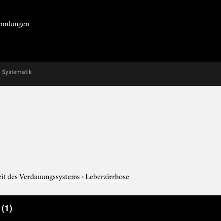
Sammlungen
Systematik
it des Verdauungssystems
›
Leberzirrhose
e
(1)