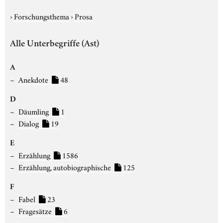
›
Forschungsthema
›
Prosa
Alle Unterbegriffe (Ast)
A
Anekdote
48
D
Däumling
1
Dialog
19
E
Erzählung
1586
Erzählung, autobiographische
125
F
Fabel
23
Fragesätze
6