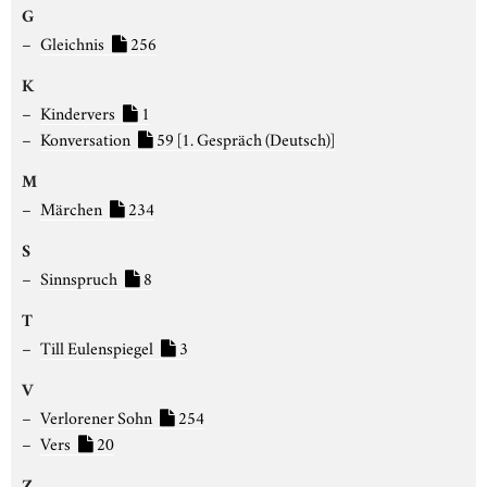
G
Gleichnis
256
K
Kindervers
1
Konversation
59
[1. Gespräch (Deutsch)]
M
Märchen
234
S
Sinnspruch
8
T
Till Eulenspiegel
3
V
Verlorener Sohn
254
Vers
20
Z