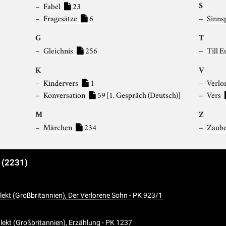
S
Fabel
23
Fragesätze
6
Sinns
G
T
Gleichnis
256
Till E
K
V
Kindervers
1
Verlo
Konversation
59
[1. Gespräch (Deutsch)]
Vers
M
Z
Märchen
234
Zaub
e
(2231)
lekt (Großbritannien), Der Verlorene Sohn - PK 923/1
alekt (Großbritannien), Erzählung - PK 1237