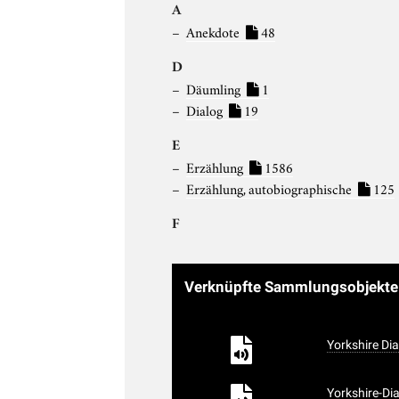
A
Anekdote
48
D
Däumling
1
Dialog
19
E
Erzählung
1586
Erzählung, autobiographische
125
F
Verknüpfte Sammlungsobjekt
Yorkshire Dia
Yorkshire-Di