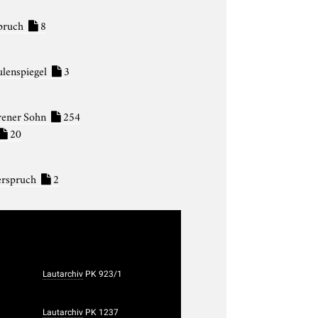
pruch
8
ulenspiegel
3
rener Sohn
254
20
erspruch
2
Lautarchiv
PK 923/1
Lautarchiv
PK 1237