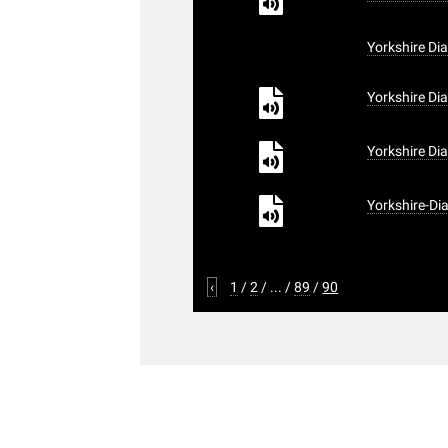
Yorkshire Dia
Yorkshire Di
Yorkshire Dia
Yorkshire-Di
‹
1
/
2
/
...
/
89
/
90