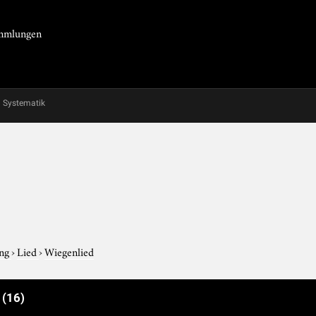
Sammlungen
Systematik
ung
›
Lied
›
Wiegenlied
e
(16)