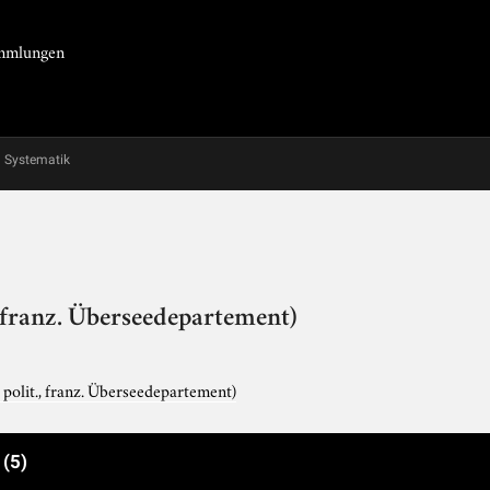
Sammlungen
Systematik
, franz. Überseedepartement)
 polit., franz. Überseedepartement)
e
(5)