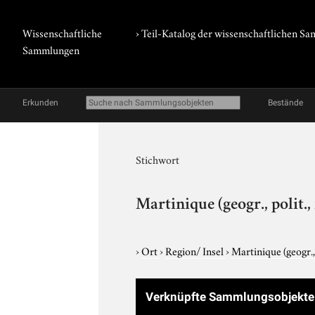
Wissenschaftliche
› Teil-Katalog der wissenschaftlichen 
Sammlungen
Erkunden
Bestände
Stichwort
Martinique (geogr., polit.
›
Ort
›
Region/ Insel
›
Martinique (geogr.,
Verknüpfte Sammlungsobjekt