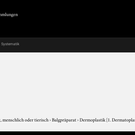
Sammlungen
Systematik
, menschlich oder tierisch
›
Balgpräparat
›
Dermoplastik
[1. Dermatoplas