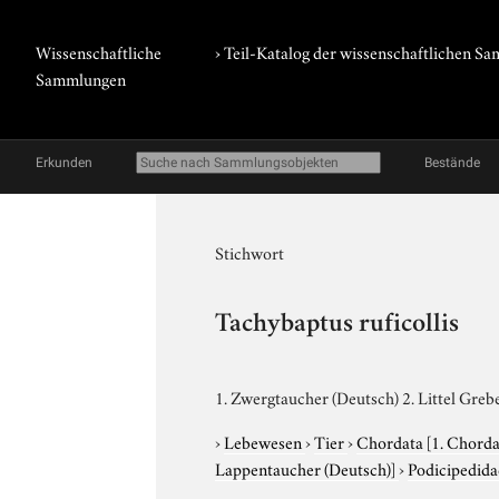
Wissenschaftliche
› Teil-Katalog der wissenschaftlichen 
Sammlungen
Erkunden
Bestände
Stichwort
Tachybaptus ruficollis
1. Zwergtaucher (Deutsch) 2. Littel Grebe
›
Lebewesen
›
Tier
›
Chordata
[1. Chorda
Lappentaucher (Deutsch)]
›
Podicipedid