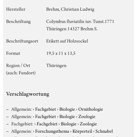
Hersteller
Brehm, Christian Ludwig
Beschriftung
Colymbus fluviatilis iuv. Tunst.1771
Thüringen 14327 Brehm S.
Beschriftungsort
Etikett auf Holzsockel
Format
19,5 x 11 x 13,5
Region / Ort
Thüringen
(auch: Fundort)
Verschlagwortung
Allgemein:
›
Fachgebiet
›
Biologie
›
Ornithologie
Allgemein:
›
Fachgebiet
›
Biologie
›
Zoologie
Fachgebiet:
›
Fachgebiet
›
Biologie
›
Zoologie
Allgemein:
›
Forschungsthema
›
Körperteil
›
Schnabel