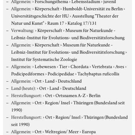
Allgemein:
›
Forschungsthema
›
Lebensstadium
›
juvenil
Allgemein:
›
Körperschaft
›
Humboldt-Universität zu Berlin
›
Universitätsgeschichte der HU
›
Ausstellung "Theater der
Natur und Kunst"
›
Raum 17
›
Katalog 17/131
Verwaltung:
›
Körperschaft
›
Museum für Naturkunde -
Leibniz-Institut für Evolutions- und Biodiversitätsforschung
Allgemein:
›
Körperschaft
›
Museum für Naturkunde -
Leibniz-Institut für Evolutions- und Biodiversitätsforschung
›
Institut für Systematische Zoologie
Allgemein:
›
Lebewesen
›
Tier
›
Chordata
›
Vertebrata
›
Aves
›
Podicipediformes
›
Podicipedidae
›
Tachybaptus ruficollis
Allgemein:
›
Ort
›
Land
›
Deutschland
Land (heute):
›
Ort
›
Land
›
Deutschland
Herstellungsort:
›
Ort
›
Ortsnamen A-Z
›
Berlin
Allgemein:
›
Ort
›
Region/ Insel
›
Thüringen (Bundesland seit
1990)
Herstellungsort:
›
Ort
›
Region/ Insel
›
Thüringen (Bundesland
seit 1990)
Allgemein:
›
Ort
›
Weltregion/ Meer
›
Europa