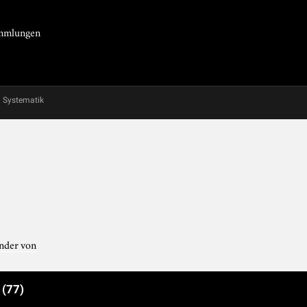
Sammlungen
Systematik
n
nder von
e
(77)