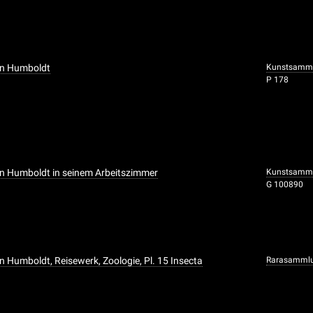
on Humboldt
Kunstsammlu
P 178
n Humboldt in seinem Arbeitszimmer
Kunstsammlu
G 100890
n Humboldt, Reisewerk, Zoologie, Pl. 15 Insecta
Rarasamml