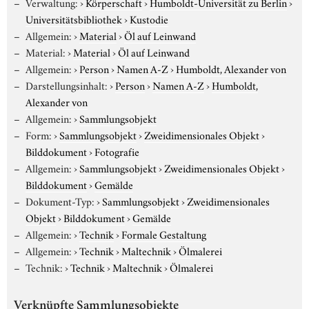
Verwaltung:
›
Körperschaft
›
Humboldt-Universität zu Berlin
›
Universitätsbibliothek
›
Kustodie
Allgemein:
›
Material
›
Öl auf Leinwand
Material:
›
Material
›
Öl auf Leinwand
Allgemein:
›
Person
›
Namen A-Z
›
Humboldt, Alexander von
Darstellungsinhalt:
›
Person
›
Namen A-Z
›
Humboldt,
Alexander von
Allgemein:
›
Sammlungsobjekt
Form:
›
Sammlungsobjekt
›
Zweidimensionales Objekt
›
Bilddokument
›
Fotografie
Allgemein:
›
Sammlungsobjekt
›
Zweidimensionales Objekt
›
Bilddokument
›
Gemälde
Dokument-Typ:
›
Sammlungsobjekt
›
Zweidimensionales
Objekt
›
Bilddokument
›
Gemälde
Allgemein:
›
Technik
›
Formale Gestaltung
Allgemein:
›
Technik
›
Maltechnik
›
Ölmalerei
Technik:
›
Technik
›
Maltechnik
›
Ölmalerei
Verknüpfte Sammlungsobjekte