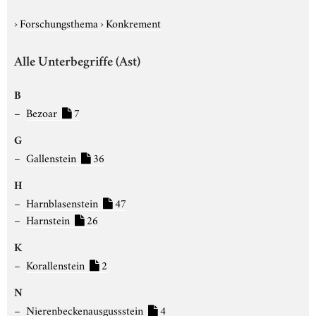
›
Forschungsthema
›
Konkrement
Alle Unterbegriffe (Ast)
B
Bezoar
7
G
Gallenstein
36
H
Harnblasenstein
47
Harnstein
26
K
Korallenstein
2
N
Nierenbeckenausgussstein
4