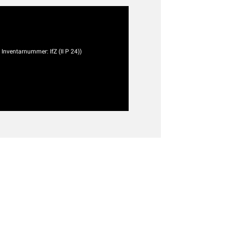
e Inventarnummer: IfZ (II P 24))