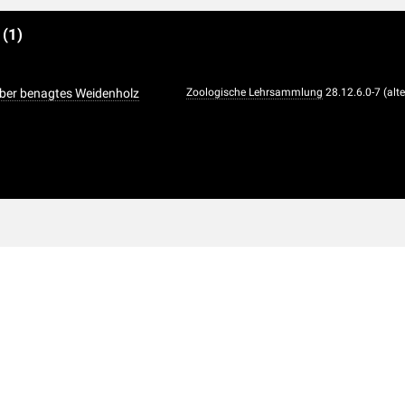
e
(1)
ber benagtes Weidenholz
Zoologische Lehrsammlung
28.12.6.0-7 (alt