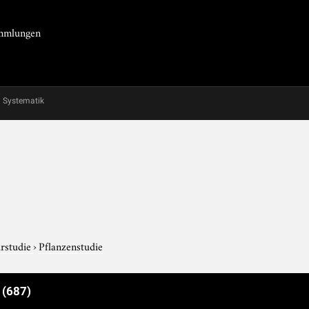
Sammlungen
Systematik
rstudie
›
Pflanzenstudie
e
(687)