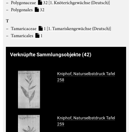
Polygonaceae
32
[1. Knöterichgewächse (Deutsch)]
Polygonales
32
T
Tamaricaceae
1
[1. Tamariskengewächse (Deutsch)]
Tamaricales
1
Verknüpfte Sammlungsobjekte
(42)
Kniphof, Naturselbstdruck Tafel
258
Kniphof, Naturselbstdruck Tafel
259