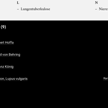
L
N
Lungentuberkulose
Niere
e
(9)
bert Hoffa
il von Behring
ranz König
ion, Lupus vulgaris
Ra