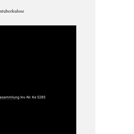
ntuberkulose
rasammlung
Inv.-Nr. Ke 5285