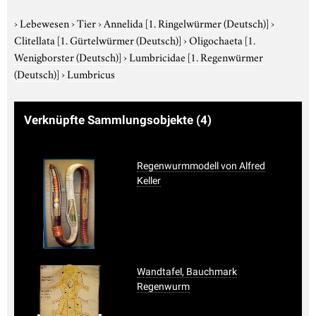
›
Lebewesen
›
Tier
›
Annelida
[1. Ringelwürmer (Deutsch)]
›
Clitellata
[1. Gürtelwürmer (Deutsch)]
›
Oligochaeta
[1.
Wenigborster (Deutsch)]
›
Lumbricidae
[1. Regenwürmer
(Deutsch)]
›
Lumbricus
Verknüpfte Sammlungsobjekte
(4)
Regenwurmmodell von Alfred
Keller
Wandtafel, Bauchmark
Regenwurm