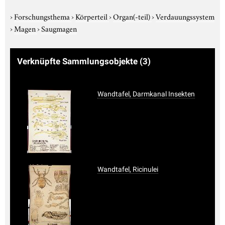
›
Forschungsthema
›
Körperteil
›
Organ(-teil)
›
Verdauungssystem
›
Magen
›
Saugmagen
Verknüpfte Sammlungsobjekte
(3)
Wandtafel, Darmkanal Insekten
Wandtafel, Ricinulei