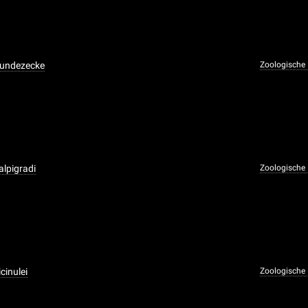
Hundezecke
Zoologische
alpigradi
Zoologische
cinulei
Zoologische