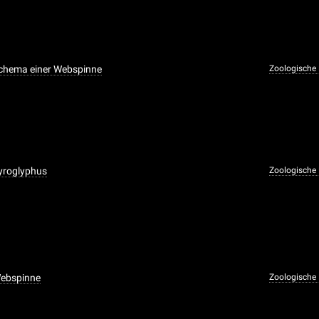
Schema einer Webspinne
Zoologische
yroglyphus
Zoologische
Webspinne
Zoologische