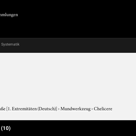
Sammlungen
Systematik
aße
[1. Extremitäten (Deutsch)]
›
Mundwerkzeug
›
Chelicere
e
(10)