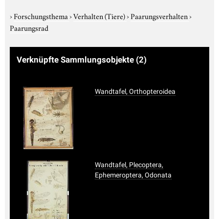
›
Forschungsthema
›
Verhalten (Tiere)
›
Paarungsverhalten
›
Paarungsrad
Verknüpfte Sammlungsobjekte
(2)
Wandtafel, Orthopteroidea
Wandtafel, Plecoptera,
Ephemeroptera, Odonata