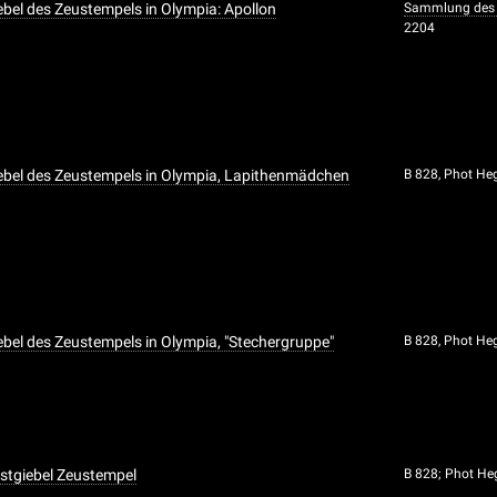
ebel des Zeustempels in Olympia: Apollon
Sammlung des 
2204
ebel des Zeustempels in Olympia, Lapithenmädchen
B 828, Phot He
ebel des Zeustempels in Olympia, "Stechergruppe"
B 828, Phot He
Ostgiebel Zeustempel
B 828; Phot He