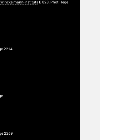
Winckelmann-Instituts
B 828, Phot Hege
ge 2214
ge
ge 2269