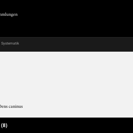
Sammlungen
Systematik
Dens caninus
e
(8)