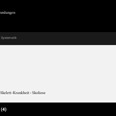
Sammlungen
Systematik
Skelett-Krankheit
›
Skoliose
e
(4)