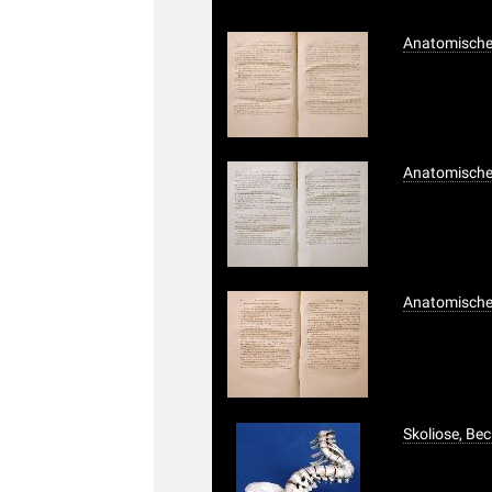
Anatomisches
Anatomisches
Anatomisches
Skoliose, Be