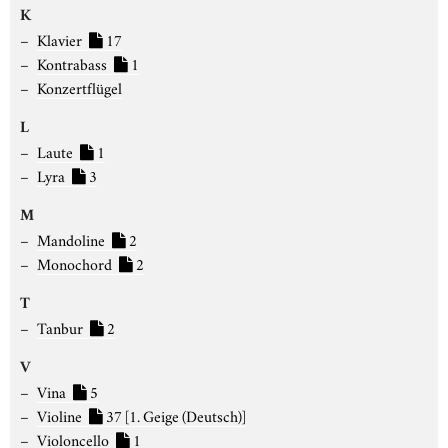
K
Klavier
17
Kontrabass
1
Konzertflügel
L
Laute
1
Lyra
3
M
Mandoline
2
Monochord
2
T
Tanbur
2
V
Vina
5
Violine
37
[1. Geige (Deutsch)]
Violoncello
1