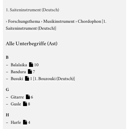
1. Saiteninstrument (Deutsch)
›
Forschungsthema
›
Musikinstrument
›
Chordophon
[1.
Saiteninstrument (Deutsch)]
Alle Unterbegriffe (Ast)
B
Balalaika
10
Bandura
7
Busuki
1
[1. Bouzouki (Deutsch)]
G
Gitarre
6
Gusle
8
H
Harfe
4