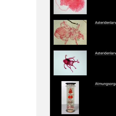
Asteridenlar
Asteridenlar
Atmungsorgan