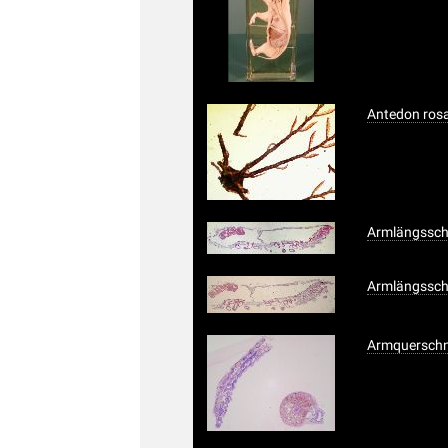
Antedon rosa
Armlängsschn
Armlängsschn
Armquerschni