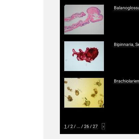
Balanogloss
Bipinnaria, 
Brachiolarie
1
/
2
/
...
/
26
/
27
›