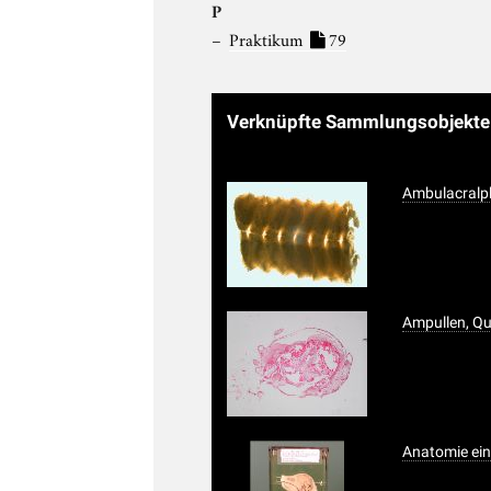
P
Praktikum
79
Verknüpfte Sammlungsobjekt
Ambulacralpl
Ampullen, Qu
Anatomie ei