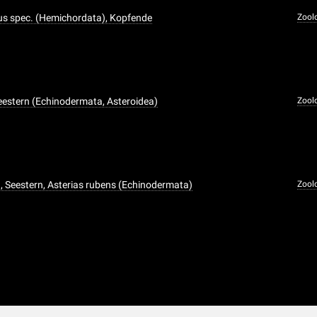
us spec. (Hemichordata), Kopfende
Zool
Seestern (Echinodermata, Asteroidea)
Zool
n, Seestern, Asterias rubens (Echinodermata)
Zool