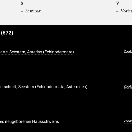
S
V
Seminar
Vorle
e
(672)
atte, Seestern, Asterias (Echinodermata)
Zool
erschnitt, Seestern (Echinodermata, Asteroidea)
Zool
nes neugeborenen Hausschweins
Zool