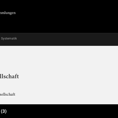
Sammlungen
Systematik
lschaft
ellschaft
e
(3)