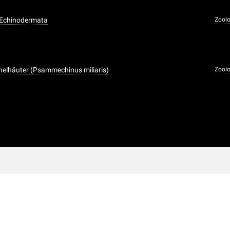
, Echinodermata
Zool
chelhäuter (Psammechinus miliaris)
Zool