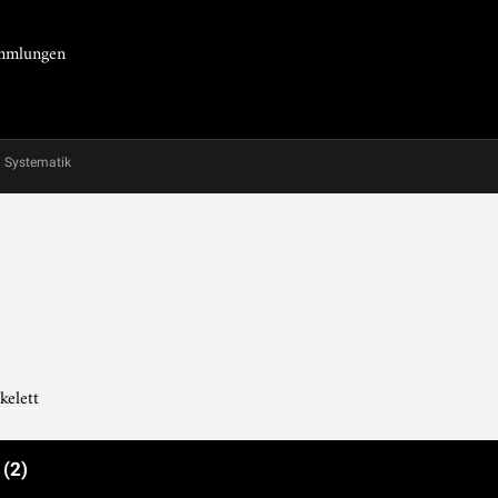
Sammlungen
Systematik
kelett
e
(2)