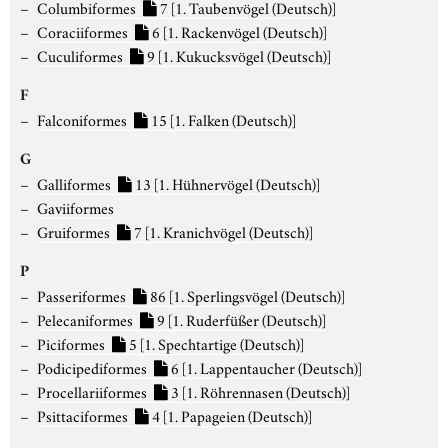
Columbiformes
7
[1. Taubenvögel (Deutsch)]
Coraciiformes
6
[1. Rackenvögel (Deutsch)]
Cuculiformes
9
[1. Kukucksvögel (Deutsch)]
F
Falconiformes
15
[1. Falken (Deutsch)]
G
Galliformes
13
[1. Hühnervögel (Deutsch)]
Gaviiformes
Gruiformes
7
[1. Kranichvögel (Deutsch)]
P
Passeriformes
86
[1. Sperlingsvögel (Deutsch)]
Pelecaniformes
9
[1. Ruderfüßer (Deutsch)]
Piciformes
5
[1. Spechtartige (Deutsch)]
Podicipediformes
6
[1. Lappentaucher (Deutsch)]
Procellariiformes
3
[1. Röhrennasen (Deutsch)]
Psittaciformes
4
[1. Papageien (Deutsch)]