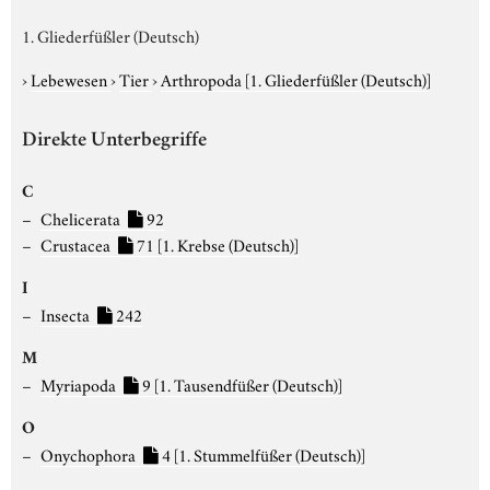
1. Gliederfüßler (Deutsch)
›
Lebewesen
›
Tier
›
Arthropoda
[1. Gliederfüßler (Deutsch)]
Direkte Unterbegriffe
C
Chelicerata
92
Crustacea
71
[1. Krebse (Deutsch)]
I
Insecta
242
M
Myriapoda
9
[1. Tausendfüßer (Deutsch)]
O
Onychophora
4
[1. Stummelfüßer (Deutsch)]