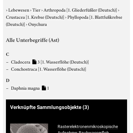
›
Lebewesen
›
Tier
›
Arthropoda
[1. Gliederfüßler (Deutsch)]
›
Crustacea
[1. Krebse (Deutsch)]
›
Phyllopoda
[1. Blattfußkrebse
(Deutsch)]
›
Onychura
Alle Unterbegriffe (Ast)
C
Cladocera
3
[1. Wasserflöhe (Deutsch)]
Conchostraca
[1. Wasserflöhe (Deutsch)]
D
Daphnia magna
1
Verknüpfte Sammlungsobjekte
(3)
Rasterelektronenmikroskopische
Aufnahme; Raubwasserfloh