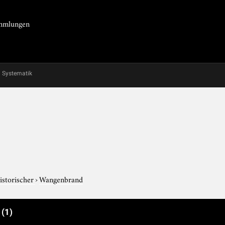
Sammlungen
Systematik
historischer
›
Wangenbrand
e
(1)