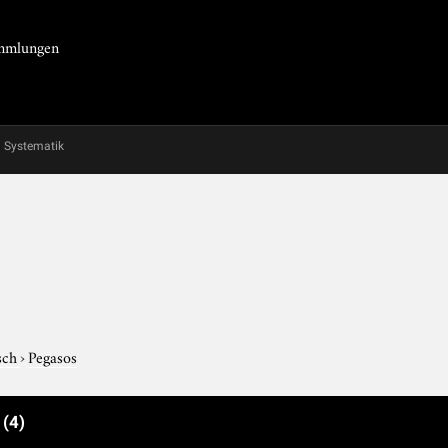
Sammlungen
Systematik
isch
›
Pegasos
e
(4)