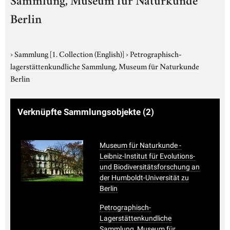
Sammlung, Museum für Naturkunde
Berlin
›
Sammlung
[1. Collection (English)]
›
Petrographisch-
lagerstättenkundliche Sammlung, Museum für Naturkunde
Berlin
Verknüpfte Sammlungsobjekte
(2)
Museum für Naturkunde -
Leibniz-Institut für Evolutions-
und Biodiversitätsforschung an
der Humboldt-Universität zu
Berlin
Petrographisch-
Lagerstättenkundliche
Sammlung, Museum für