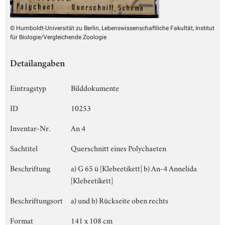
© Humboldt-Universität zu Berlin, Lebenswissenschaftliche Fakultät, Institut
für Biologie/Vergleichende Zoologie
Detailangaben
Eintragstyp
Bilddokumente
ID
10253
Inventar-Nr.
An 4
Sachtitel
Querschnitt eines Polychaeten
Beschriftung
a) G 65 ü [Klebeetikett] b) An-4 Annelida
[Klebeetikett]
Beschriftungsort
a) und b) Rückseite oben rechts
Format
141 x 108 cm