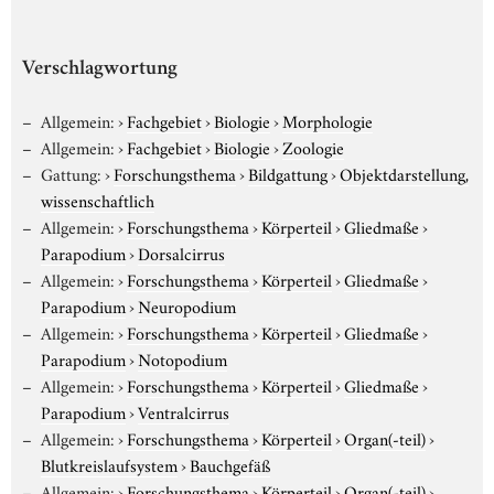
Verschlagwortung
Allgemein:
›
Fachgebiet
›
Biologie
›
Morphologie
Allgemein:
›
Fachgebiet
›
Biologie
›
Zoologie
Gattung:
›
Forschungsthema
›
Bildgattung
›
Objektdarstellung,
wissenschaftlich
Allgemein:
›
Forschungsthema
›
Körperteil
›
Gliedmaße
›
Parapodium
›
Dorsalcirrus
Allgemein:
›
Forschungsthema
›
Körperteil
›
Gliedmaße
›
Parapodium
›
Neuropodium
Allgemein:
›
Forschungsthema
›
Körperteil
›
Gliedmaße
›
Parapodium
›
Notopodium
Allgemein:
›
Forschungsthema
›
Körperteil
›
Gliedmaße
›
Parapodium
›
Ventralcirrus
Allgemein:
›
Forschungsthema
›
Körperteil
›
Organ(-teil)
›
Blutkreislaufsystem
›
Bauchgefäß
Allgemein:
›
Forschungsthema
›
Körperteil
›
Organ(-teil)
›