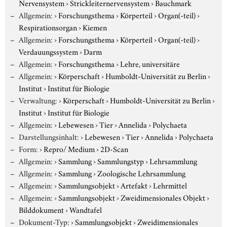
Nervensystem
›
Strickleiternervensystem
›
Bauchmark
Allgemein:
›
Forschungsthema
›
Körperteil
›
Organ(-teil)
›
Respirationsorgan
›
Kiemen
Allgemein:
›
Forschungsthema
›
Körperteil
›
Organ(-teil)
›
Verdauungssystem
›
Darm
Allgemein:
›
Forschungsthema
›
Lehre, universitäre
Allgemein:
›
Körperschaft
›
Humboldt-Universität zu Berlin
›
Institut
›
Institut für Biologie
Verwaltung:
›
Körperschaft
›
Humboldt-Universität zu Berlin
›
Institut
›
Institut für Biologie
Allgemein:
›
Lebewesen
›
Tier
›
Annelida
›
Polychaeta
Darstellungsinhalt:
›
Lebewesen
›
Tier
›
Annelida
›
Polychaeta
Form:
›
Repro/ Medium
›
2D-Scan
Allgemein:
›
Sammlung
›
Sammlungstyp
›
Lehrsammlung
Allgemein:
›
Sammlung
›
Zoologische Lehrsammlung
Allgemein:
›
Sammlungsobjekt
›
Artefakt
›
Lehrmittel
Allgemein:
›
Sammlungsobjekt
›
Zweidimensionales Objekt
›
Bilddokument
›
Wandtafel
Dokument-Typ:
›
Sammlungsobjekt
›
Zweidimensionales