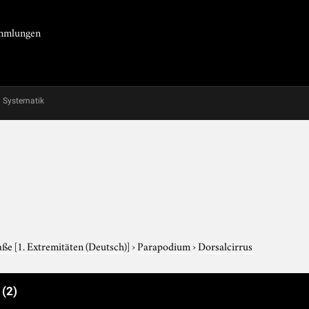
Sammlungen
Systematik
aße
[1. Extremitäten (Deutsch)]
›
Parapodium
›
Dorsalcirrus
e
(2)