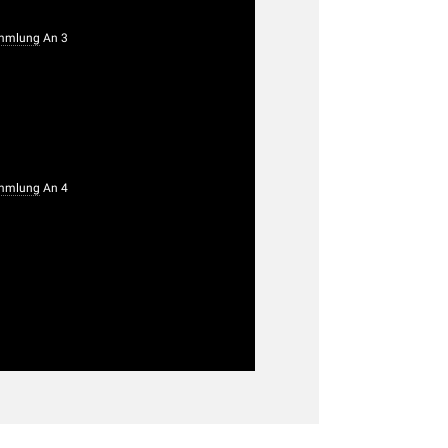
ammlung
An 3
ammlung
An 4