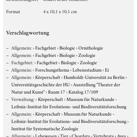
Format
4 x 10,1 x 10,1 cm
Verschlagwortung
Allgemein:
›
Fachgebiet
›
Biologie
›
Ornithologie
Allgemein:
›
Fachgebiet
›
Biologie
›
Zoologie
Fachgebiet:
›
Fachgebiet
›
Biologie
›
Zoologie
Allgemein:
›
Forschungsthema
›
Lebensstadium
›
Ei
Allgemein:
›
Körperschaft
›
Humboldt-Universität zu Berlin
›
Universitätsgeschichte der HU
›
Ausstellung "Theater der
Natur und Kunst"
›
Raum 17
›
Katalog 17/109
Verwaltung:
›
Körperschaft
›
Museum für Naturkunde -
Leibniz-Institut für Evolutions- und Biodiversitätsforschung
Allgemein:
›
Körperschaft
›
Museum für Naturkunde -
Leibniz-Institut für Evolutions- und Biodiversitätsforschung
›
Institut für Systematische Zoologie
Allgemein:
›
Lebewesen
›
Tier
›
Chordata
›
Vertebrata
›
Aves
›