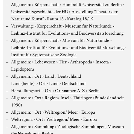
Allgemein:
›
Körperschaft
›
Humboldt-Universität zu Berlin
›
Universitätsgeschichte der HU
›
Ausstellung "Theater der
Natur und Kunst"
›
Raum 18
›
Katalog 18/19
Verwaltung:
›
Körperschaft
›
Museum für Naturkunde -
Leibniz-Institut für Evolutions- und Biodiversitätsforschung
Allgemein:
›
Körperschaft
›
Museum für Naturkunde -
Leibniz-Institut für Evolutions- und Biodiversitätsforschung
›
Institut für Systematische Zoologie
Allgemein:
›
Lebewesen
›
Tier
›
Arthropoda
›
Insecta
›
Lepidoptera
Allgemein:
›
Ort
›
Land
›
Deutschland
Land (heute):
›
Ort
›
Land
›
Deutschland
Herstellungsort:
›
Ort
›
Ortsnamen A-Z
›
Berlin
Allgemein:
›
Ort
›
Region/ Insel
›
Thüringen (Bundesland seit
1990)
Allgemein:
›
Ort
›
Weltregion/ Meer
›
Europa
Weltregion:
›
Ort
›
Weltregion/ Meer
›
Europa
Allgemein:
›
Sammlung
›
Zoologische Sammlungen, Museum
für Naturkunde Berlin