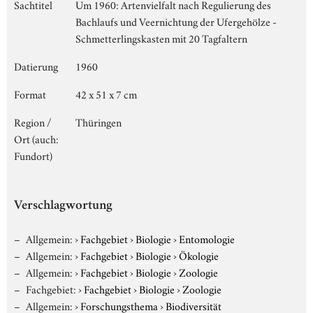
Sachtitel
Um 1960: Artenvielfalt nach Regulierung des
Bachlaufs und Veernichtung der Ufergehölze -
Schmetterlingskasten mit 20 Tagfaltern
Datierung
1960
Format
42 x 51 x 7 cm
Region /
Thüringen
Ort (auch:
Fundort)
Verschlagwortung
Allgemein:
›
Fachgebiet
›
Biologie
›
Entomologie
Allgemein:
›
Fachgebiet
›
Biologie
›
Ökologie
Allgemein:
›
Fachgebiet
›
Biologie
›
Zoologie
Fachgebiet:
›
Fachgebiet
›
Biologie
›
Zoologie
Allgemein:
›
Forschungsthema
›
Biodiversität