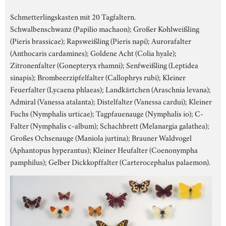
Schmetterlingskasten mit 20 Tagfaltern.
Schwalbenschwanz (Papilio machaon); Großer Kohlweißling
(Pieris brassicae); Rapsweißling (Pieris napi); Aurorafalter
(Anthocaris cardamines); Goldene Acht (Colia hyale);
Zitronenfalter (Gonepteryx rhamni); Senfweißling (Leptidea
sinapis); Brombeerzipfelfalter (Callophrys rubi); Kleiner
Feuerfalter (Lycaena phlaeas); Landkärtchen (Araschnia levana);
Admiral (Vanessa atalanta); Distelfalter (Vanessa cardui); Kleiner
Fuchs (Nymphalis urticae); Tagpfauenauge (Nymphalis io); C-
Falter (Nymphalis c-album); Schachbrett (Melanargia galathea);
Großes Ochsenauge (Maniola jurtina); Brauner Waldvogel
(Aphantopus hyperantus); Kleiner Heufalter (Coenonympha
pamphilus); Gelber Dickkopffalter (Carterocephalus palaemon).